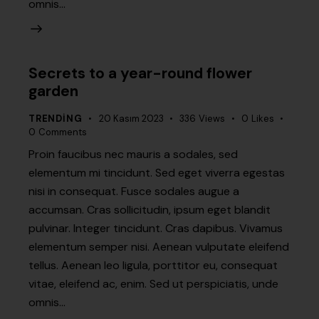
omnis…
Secrets to a year-round flower
garden
TRENDING
20 Kasım 2023
336
Views
0
Likes
0
Comments
Proin faucibus nec mauris a sodales, sed
elementum mi tincidunt. Sed eget viverra egestas
nisi in consequat. Fusce sodales augue a
accumsan. Cras sollicitudin, ipsum eget blandit
pulvinar. Integer tincidunt. Cras dapibus. Vivamus
elementum semper nisi. Aenean vulputate eleifend
tellus. Aenean leo ligula, porttitor eu, consequat
vitae, eleifend ac, enim. Sed ut perspiciatis, unde
omnis…