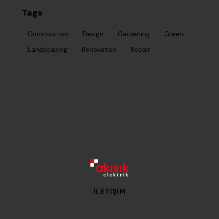
Tags
Construction
Design
Gardening
Green
Landscaping
Renovation
Repair
İLETIŞIM