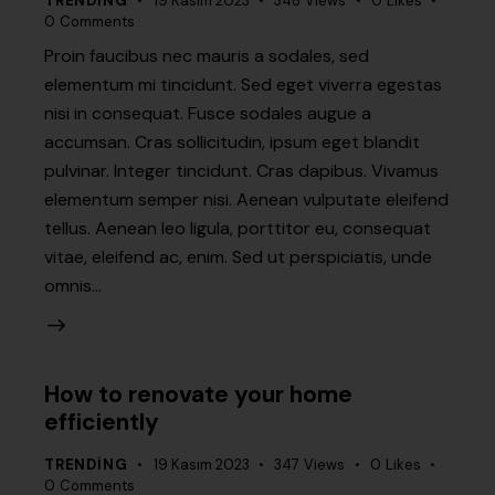
TRENDING
19 Kasım 2023
348
Views
0
Likes
0
Comments
Proin faucibus nec mauris a sodales, sed
elementum mi tincidunt. Sed eget viverra egestas
nisi in consequat. Fusce sodales augue a
accumsan. Cras sollicitudin, ipsum eget blandit
pulvinar. Integer tincidunt. Cras dapibus. Vivamus
elementum semper nisi. Aenean vulputate eleifend
tellus. Aenean leo ligula, porttitor eu, consequat
vitae, eleifend ac, enim. Sed ut perspiciatis, unde
omnis…
How to renovate your home
efficiently
TRENDING
19 Kasım 2023
347
Views
0
Likes
0
Comments