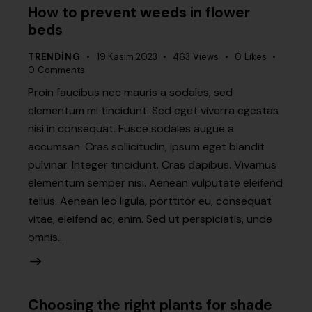
How to prevent weeds in flower
beds
TRENDING
19 Kasım 2023
463
Views
0
Likes
0
Comments
Proin faucibus nec mauris a sodales, sed
elementum mi tincidunt. Sed eget viverra egestas
nisi in consequat. Fusce sodales augue a
accumsan. Cras sollicitudin, ipsum eget blandit
pulvinar. Integer tincidunt. Cras dapibus. Vivamus
elementum semper nisi. Aenean vulputate eleifend
tellus. Aenean leo ligula, porttitor eu, consequat
vitae, eleifend ac, enim. Sed ut perspiciatis, unde
omnis…
Choosing the right plants for shade