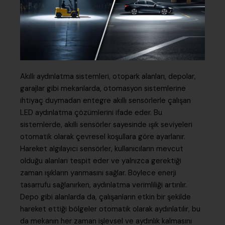
Akıllı aydınlatma sistemleri, otopark alanları, depolar,
garajlar gibi mekanlarda, otomasyon sistemlerine
ihtiyaç duymadan entegre akıllı sensörlerle çalışan
LED aydınlatma çözümlerini ifade eder. Bu
sistemlerde, akıllı sensörler sayesinde ışık seviyeleri
otomatik olarak çevresel koşullara göre ayarlanır.
Hareket algılayıcı sensörler, kullanıcıların mevcut
olduğu alanları tespit eder ve yalnızca gerektiği
zaman ışıkların yanmasını sağlar. Böylece enerji
tasarrufu sağlanırken, aydınlatma verimliliği artırılır.
Depo gibi alanlarda da, çalışanların etkin bir şekilde
hareket ettiği bölgeler otomatik olarak aydınlatılır, bu
da mekanın her zaman işlevsel ve aydınlık kalmasını