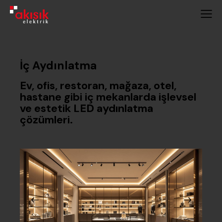
İç Aydınlatma
Ev, ofis, restoran, mağaza, otel,
hastane gibi iç mekanlarda işlevsel
ve estetik LED aydınlatma
çözümleri.