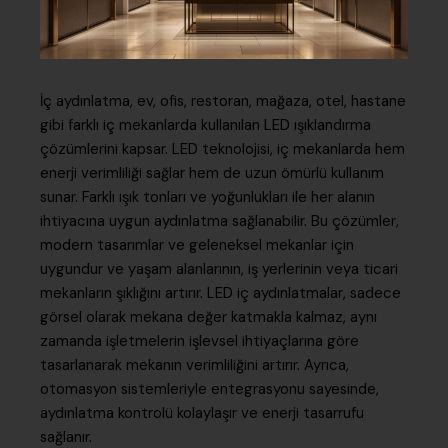
İç aydınlatma, ev, ofis, restoran, mağaza, otel, hastane
gibi farklı iç mekanlarda kullanılan LED ışıklandırma
çözümlerini kapsar. LED teknolojisi, iç mekanlarda hem
enerji verimliliği sağlar hem de uzun ömürlü kullanım
sunar. Farklı ışık tonları ve yoğunlukları ile her alanın
ihtiyacına uygun aydınlatma sağlanabilir. Bu çözümler,
modern tasarımlar ve geleneksel mekanlar için
uygundur ve yaşam alanlarının, iş yerlerinin veya ticari
mekanların şıklığını artırır. LED iç aydınlatmalar, sadece
görsel olarak mekana değer katmakla kalmaz, aynı
zamanda işletmelerin işlevsel ihtiyaçlarına göre
tasarlanarak mekanın verimliliğini artırır. Ayrıca,
otomasyon sistemleriyle entegrasyonu sayesinde,
aydınlatma kontrolü kolaylaşır ve enerji tasarrufu
sağlanır.