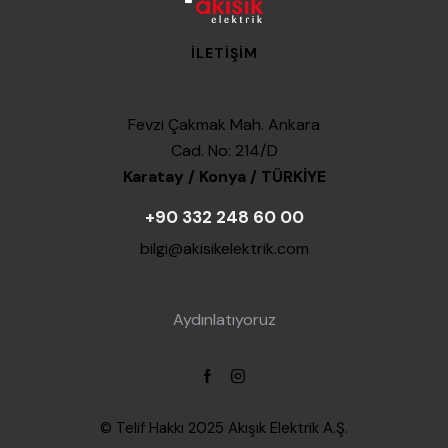
İLETIŞIM
Fevzi Çakmak Mah. Ankara
Cad. No: 214/D
Karatay / Konya / TÜRKİYE
+90 332 248 60 00
bilgi@akisikelektrik.com
Aydınlatıyoruz
© Telif Hakkı 2025
Akışık Elektrik A.Ş.