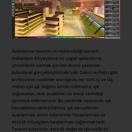
Aydınlatma tasarımı ve mühendisliği hizmeti,
mekanların ihtiyaçlarına en uygun ışıklandırma
çözümlerini sunmak için ileri düzey yazılımlar
kullanılarak gerçekleştirilmektedir. Dialux ve Relux gibi
profesyonel yazılımlar aracılığıyla, her türlü iç ve dış
mekan için ışık dağılımı simüle edilmekte, ışık
yoğunlukları, renk sıcaklıkları ve enerji verimliliği
optimize edilmektedir. Bu yazılımlar sayesinde, ışık
kaynaklarının yerleştirilmesi, ışık seviyelerinin
ayarlanması, enerji tüketiminin hesaplanması ve
estetik ihtiyaçların karşılanması sağlanmaktadır.
Tasarım sürecinde, estetik değer ile işlevsellik bir