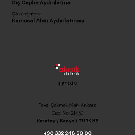
Dış Cephe Aydınlatma
Çözümlerimiz
Kamusal Alan Aydınlatması
İLETIŞIM
Fevzi Çakmak Mah. Ankara
Cad. No: 214/D
Karatay / Konya / TÜRKİYE
+90 332 248 60 00