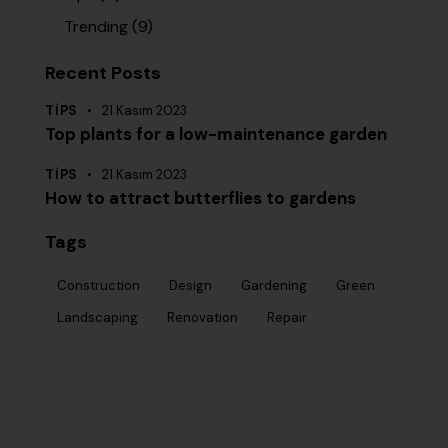
Trending
(9)
Recent Posts
TIPS
21 Kasım 2023
Top plants for a low-maintenance garden
TIPS
21 Kasım 2023
How to attract butterflies to gardens
Tags
Construction
Design
Gardening
Green
Landscaping
Renovation
Repair