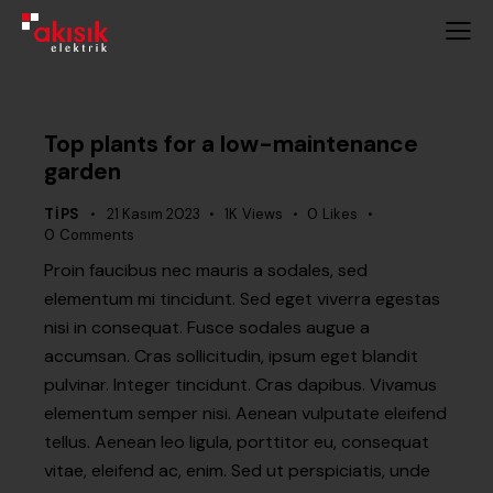
Top plants for a low-maintenance
garden
TIPS
21 Kasım 2023
1K
Views
0
Likes
0
Comments
Proin faucibus nec mauris a sodales, sed
elementum mi tincidunt. Sed eget viverra egestas
nisi in consequat. Fusce sodales augue a
accumsan. Cras sollicitudin, ipsum eget blandit
pulvinar. Integer tincidunt. Cras dapibus. Vivamus
elementum semper nisi. Aenean vulputate eleifend
tellus. Aenean leo ligula, porttitor eu, consequat
vitae, eleifend ac, enim. Sed ut perspiciatis, unde