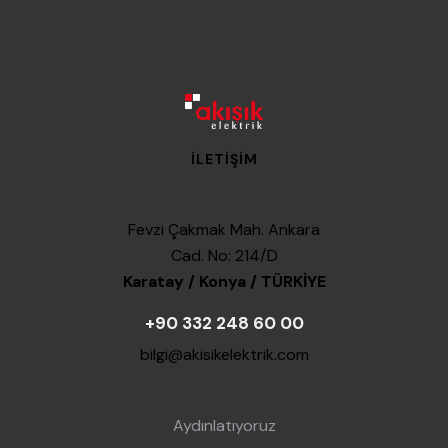
İLETIŞIM
Fevzi Çakmak Mah. Ankara
Cad. No: 214/D
Karatay / Konya / TÜRKİYE
+90 332 248 60 00
bilgi@akisikelektrik.com
Aydınlatıyoruz