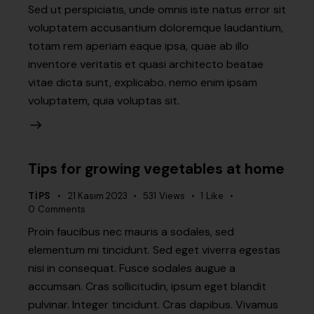
Sed ut perspiciatis, unde omnis iste natus error sit
voluptatem accusantium doloremque laudantium,
totam rem aperiam eaque ipsa, quae ab illo
inventore veritatis et quasi architecto beatae
vitae dicta sunt, explicabo. nemo enim ipsam
voluptatem, quia voluptas sit.
Tips for growing vegetables at home
TIPS
21 Kasım 2023
531
Views
1
Like
0
Comments
Proin faucibus nec mauris a sodales, sed
elementum mi tincidunt. Sed eget viverra egestas
nisi in consequat. Fusce sodales augue a
accumsan. Cras sollicitudin, ipsum eget blandit
pulvinar. Integer tincidunt. Cras dapibus. Vivamus