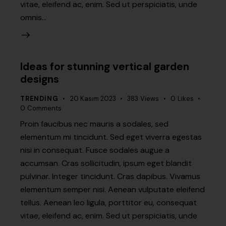
vitae, eleifend ac, enim. Sed ut perspiciatis, unde
omnis…
Ideas for stunning vertical garden
designs
TRENDING
20 Kasım 2023
383
Views
0
Likes
0
Comments
Proin faucibus nec mauris a sodales, sed
elementum mi tincidunt. Sed eget viverra egestas
nisi in consequat. Fusce sodales augue a
accumsan. Cras sollicitudin, ipsum eget blandit
pulvinar. Integer tincidunt. Cras dapibus. Vivamus
elementum semper nisi. Aenean vulputate eleifend
tellus. Aenean leo ligula, porttitor eu, consequat
vitae, eleifend ac, enim. Sed ut perspiciatis, unde