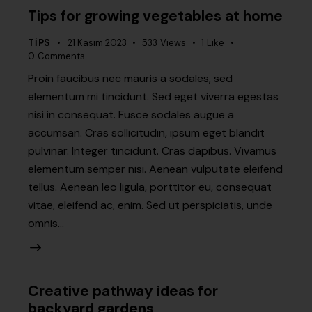
Tips for growing vegetables at home
TIPS
21 Kasım 2023
533
Views
1
Like
0
Comments
Proin faucibus nec mauris a sodales, sed
elementum mi tincidunt. Sed eget viverra egestas
nisi in consequat. Fusce sodales augue a
accumsan. Cras sollicitudin, ipsum eget blandit
pulvinar. Integer tincidunt. Cras dapibus. Vivamus
elementum semper nisi. Aenean vulputate eleifend
tellus. Aenean leo ligula, porttitor eu, consequat
vitae, eleifend ac, enim. Sed ut perspiciatis, unde
omnis…
Creative pathway ideas for
backyard gardens