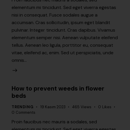
elementum mi tincidunt. Sed eget viverra egestas
nisi in consequat. Fusce sodales augue a
accumsan. Cras sollicitudin, ipsum eget blandit
pulvinar. Integer tincidunt. Cras dapibus. Vivamus
elementum semper nisi. Aenean vulputate eleifend
tellus. Aenean leo ligula, porttitor eu, consequat
vitae, eleifend ac, enim. Sed ut perspiciatis, unde
omnis…
How to prevent weeds in flower
beds
TRENDING
19 Kasım 2023
465
Views
0
Likes
0
Comments
Proin faucibus nec mauris a sodales, sed
elementum mi tincidunt. Sed eget viverra egestas