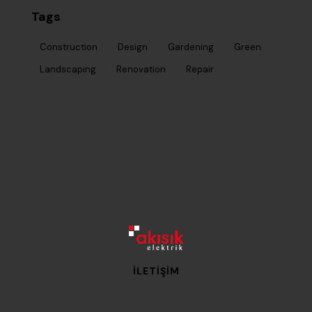
Tags
Construction
Design
Gardening
Green
Landscaping
Renovation
Repair
İLETIŞIM