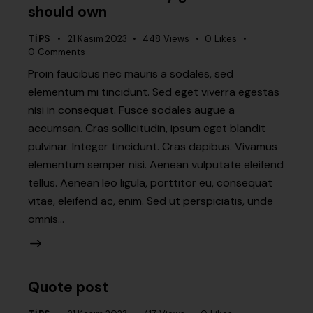
should own
TIPS
21 Kasım 2023
448
Views
0
Likes
0
Comments
Proin faucibus nec mauris a sodales, sed
elementum mi tincidunt. Sed eget viverra egestas
nisi in consequat. Fusce sodales augue a
accumsan. Cras sollicitudin, ipsum eget blandit
pulvinar. Integer tincidunt. Cras dapibus. Vivamus
elementum semper nisi. Aenean vulputate eleifend
tellus. Aenean leo ligula, porttitor eu, consequat
vitae, eleifend ac, enim. Sed ut perspiciatis, unde
omnis…
Quote post