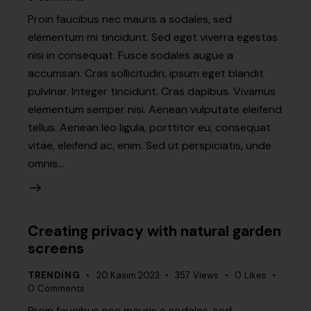
Proin faucibus nec mauris a sodales, sed
elementum mi tincidunt. Sed eget viverra egestas
nisi in consequat. Fusce sodales augue a
accumsan. Cras sollicitudin, ipsum eget blandit
pulvinar. Integer tincidunt. Cras dapibus. Vivamus
elementum semper nisi. Aenean vulputate eleifend
tellus. Aenean leo ligula, porttitor eu, consequat
vitae, eleifend ac, enim. Sed ut perspiciatis, unde
omnis…
Creating privacy with natural garden
screens
TRENDING
20 Kasım 2023
357
Views
0
Likes
0
Comments
Proin faucibus nec mauris a sodales, sed