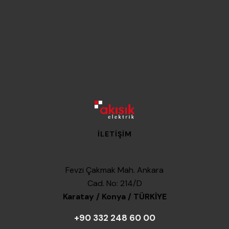
İLETIŞIM
Fevzi Çakmak Mah. Ankara
Cad. No: 214/D
Karatay / Konya / TÜRKİYE
+90 332 248 60 00