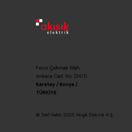
Fevzi Çakmak Mah.
Ankara Cad. No: 214/D
Karatay / Konya /
TÜRKİYE
© Telif Hakkı 2025
Akışık Elektrik A.Ş.