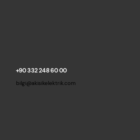
+90 332 248 60 00
bilgi@akisikelektrik.com