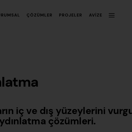
URUMSAL
ÇÖZÜMLER
PROJELER
AVIZE
nlatma
arın iç ve dış yüzeylerini vurg
aydınlatma çözümleri.