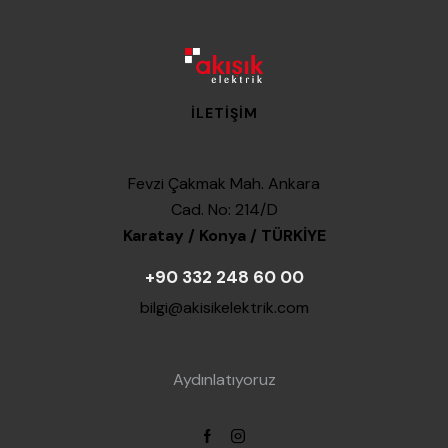
İLETIŞIM
Fevzi Çakmak Mah. Ankara
Cad. No: 214/D
Karatay / Konya / TÜRKİYE
+90 332 248 60 00
bilgi@akisikelektrik.com
Aydınlatıyoruz