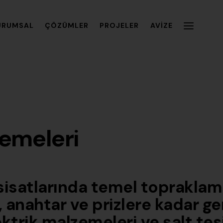
URUMSAL
ÇÖZÜMLER
PROJELER
AVIZE
zemeleri
esisatlarında temel toprakla
anahtar ve prizlere kadar ge
ektrik malzemeleri ve şalt tes