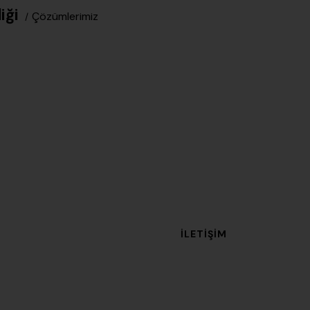
iği
Çözümlerimiz
İLETIŞIM