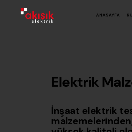
ANASAYFA
K
Elektrik Mal
İnşaat elektrik t
malzemelerinden, 
yüksek kaliteli el