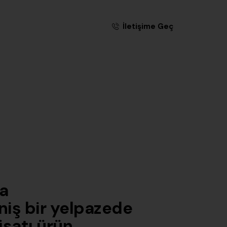
İletişime Geç
ma
niş bir yelpazede
isatı ürün