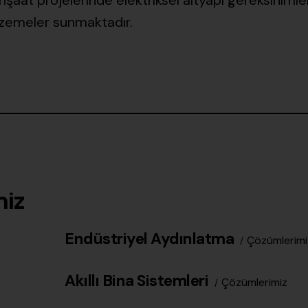
şaat projelerinde elektriksel altyapı gereksinimle
alzemeler sunmaktadır.
miz
Endüstriyel Aydınlatma
Çözümlerimi
Akıllı Bina Sistemleri
Çözümlerimiz