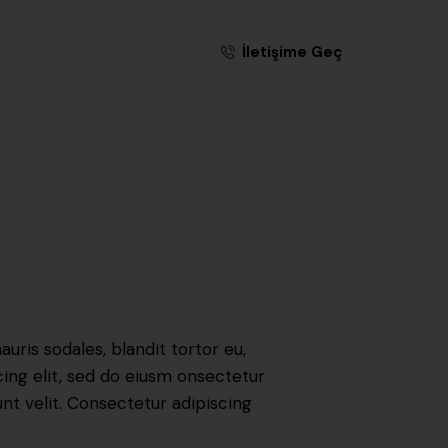
İletişime Geç
uris sodales, blandit tortor eu,
scing elit, sed do eiusm onsectetur
unt velit. Consectetur adipiscing