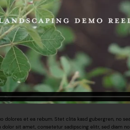
uo dolores et ea rebum. Stet clita kasd gubergren, no s
 dolor sit amet, consetetur sadipscing elitr, sed diam 