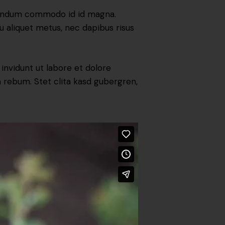
ibendum commodo id id magna.
cu aliquet metus, nec dapibus risus
nvidunt ut labore et dolore
 rebum. Stet clita kasd gubergren,