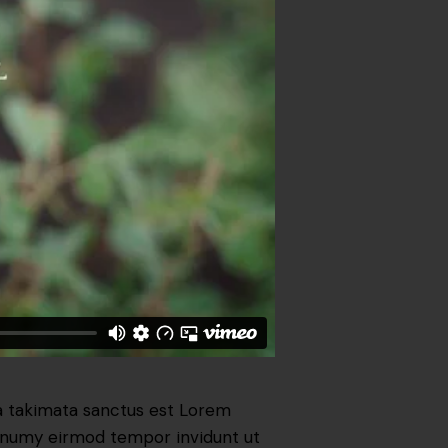
ea takimata sanctus est Lorem
nonumy eirmod tempor invidunt ut