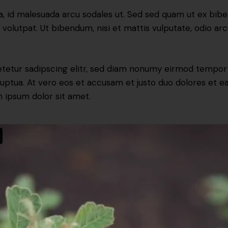
a, id malesuada arcu sodales ut. Sed sed quam ut ex b
 volutpat. Ut bibendum, nisi et mattis vulputate, odio ar
tetur sadipscing elitr, sed diam nonumy eirmod tempor i
uptua. At vero eos et accusam et justo duo dolores et ea
 ipsum dolor sit amet.