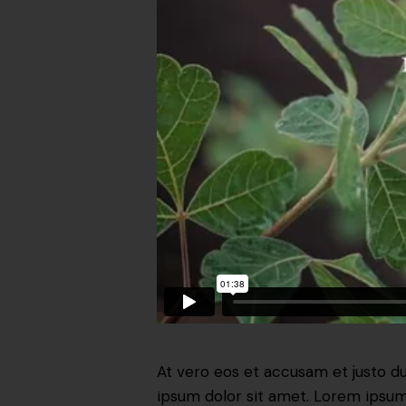
At vero eos et accusam et justo d
ipsum dolor sit amet. Lorem ipsum