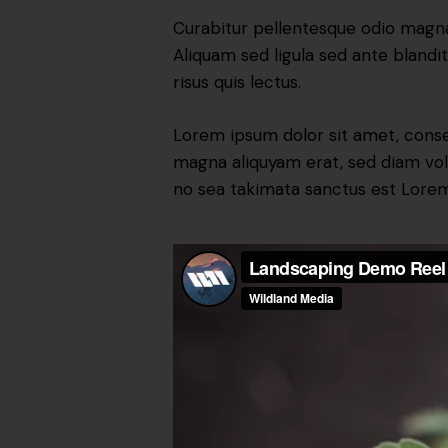
Curabitur pellentesque odio magn
Aliquam sed ligula sed ante blandit
risus quis lectus.
Lorem ipsum dolor sit amet, conse
magna aliquyam erat, sed diam vol
no sea takimata sanctus est Lorem