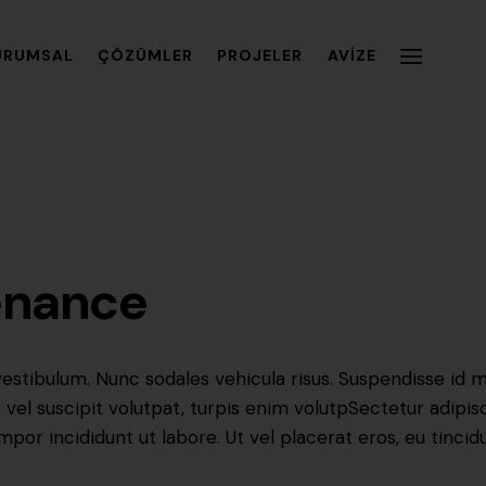
URUMSAL
ÇÖZÜMLER
PROJELER
AVIZE
enance
vestibulum. Nunc sodales vehicula risus. Suspendisse id ma
e vel suscipit volutpat, turpis enim volutpSectetur adipi
mpor incididunt ut labore. Ut vel placerat eros, eu tincid