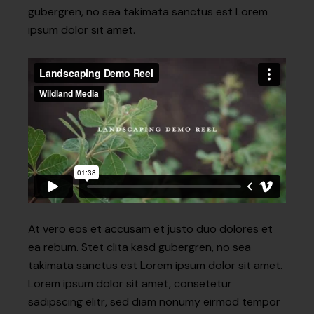
gubergren, no sea takimata sanctus est Lorem
ipsum dolor sit amet.
At vero eos et accusam et justo duo dolores et
ea rebum. Stet clita kasd gubergren, no sea
takimata sanctus est Lorem ipsum dolor sit amet.
Lorem ipsum dolor sit amet, consetetur
sadipscing elitr, sed diam nonumy eirmod tempor