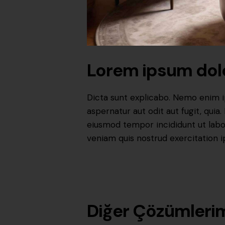
Lorem ipsum dol
Dicta sunt explicabo. Nemo enim i
aspernatur aut odit aut fugit, quia.
eiusmod tempor incididunt ut labo
veniam quis nostrud exercitation 
Diğer Çözümleri