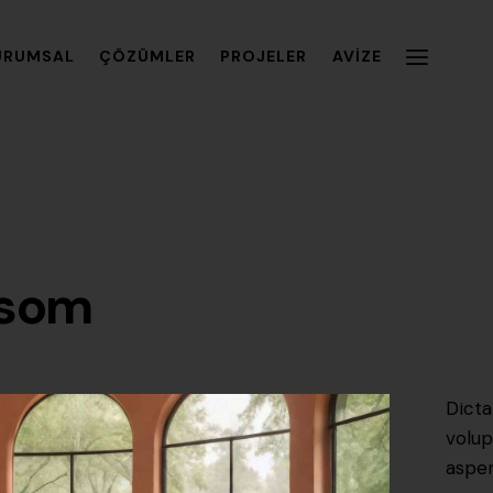
URUMSAL
ÇÖZÜMLER
PROJELER
AVIZE
nsom
Dicta
volup
asper