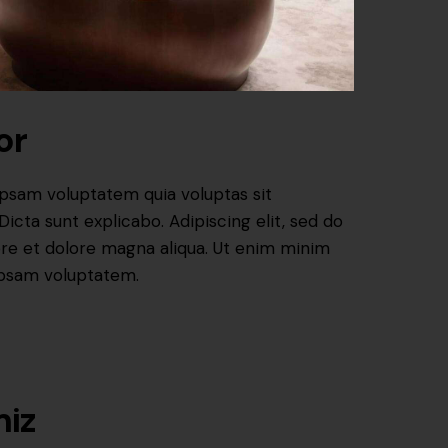
or
psam voluptatem quia voluptas sit
 Dicta sunt explicabo. Adipiscing elit, sed do
re et dolore magna aliqua. Ut enim minim
ipsam voluptatem.
miz