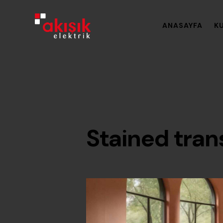
ANASAYFA
K
Stained tra