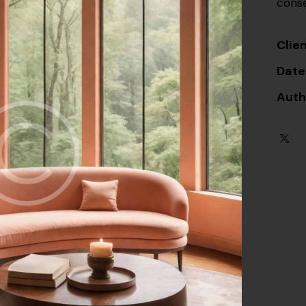
conse
Clie
Date
Auth