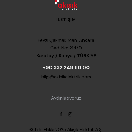
İLETIŞIM
Fevzi Çakmak Mah. Ankara
Cad. No: 214/D
Karatay / Konya / TÜRKİYE
+90 332 248 60 00
bilgi@akisikelektrik.com
Aydınlatıyoruz
© Telif Hakkı 2025
Akışık Elektrik A.Ş.