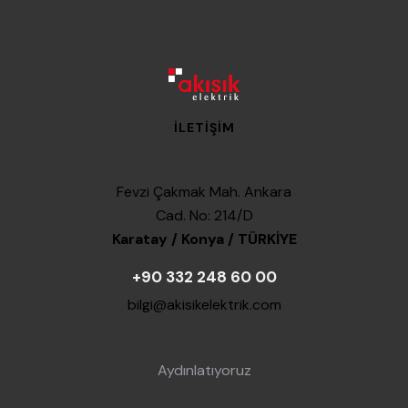
İLETIŞIM
Fevzi Çakmak Mah. Ankara
Cad. No: 214/D
Karatay / Konya / TÜRKİYE
+90 332 248 60 00
bilgi@akisikelektrik.com
Aydınlatıyoruz