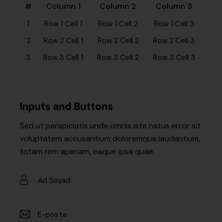
#
Column 1
Column 2
Column 3
1
Row 1 Cell 1
Row 1 Cell 2
Row 1 Cell 3
2
Row 2 Cell 1
Row 2 Cell 2
Row 2 Cell 3
3
Row 3 Cell 1
Row 3 Cell 2
Row 3 Cell 3
Inputs and Buttons
Sed ut perspiciatis unde omnis iste natus error sit
voluptatem accusantium doloremque laudantium,
totam rem aperiam, eaque ipsa quae.