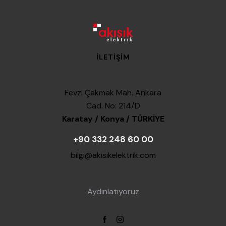
İLETIŞIM
Fevzi Çakmak Mah. Ankara
Cad. No: 214/D
Karatay / Konya / TÜRKİYE
+90 332 248 60 00
bilgi@akisikelektrik.com
Aydınlatıyoruz